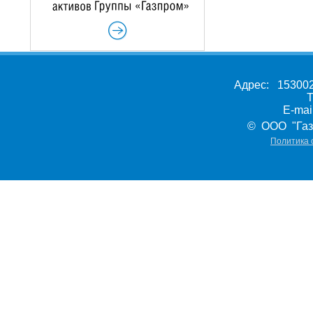
Адрес: 153002,
Т
E-ma
© ООО "Газ
Политика 