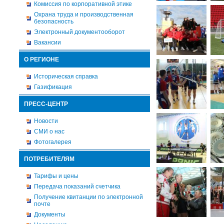
Комиссия по корпоративной этике
Охрана труда и производственная
безопасность
Электронный документооборот
Вакансии
О РЕГИОНЕ
Историческая справка
Газификация
ПРЕСС-ЦЕНТР
Новости
СМИ о нас
Фотогалерея
ПОТРЕБИТЕЛЯМ
Тарифы и цены
Передача показаний счетчика
Получение квитанции по электронной
почте
Документы