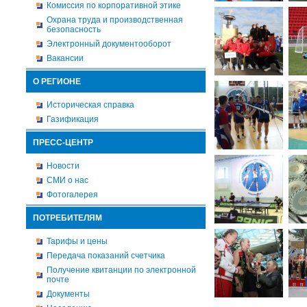
Комиссия по корпоративной этике
Охрана труда и производственная
безопасность
Электронный документооборот
Вакансии
О РЕГИОНЕ
Историческая справка
Газификация
ПРЕСС-ЦЕНТР
Новости
СМИ о нас
Фотогалерея
ПОТРЕБИТЕЛЯМ
Тарифы и цены
Передача показаний счетчика
Получение квитанции по электронной
почте
Документы