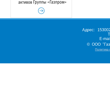
Адрес: 153002,
Т
E-ma
© ООО "Газ
Политика 