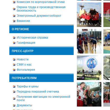
Комиссия по корпоративной этике
Охрана труда и производственная
безопасность
Электронный документооборот
Вакансии
О РЕГИОНЕ
Историческая справка
Газификация
ПРЕСС-ЦЕНТР
Новости
СМИ о нас
Фотогалерея
ПОТРЕБИТЕЛЯМ
Тарифы и цены
Передача показаний счетчика
Получение квитанции по электронной
почте
Документы