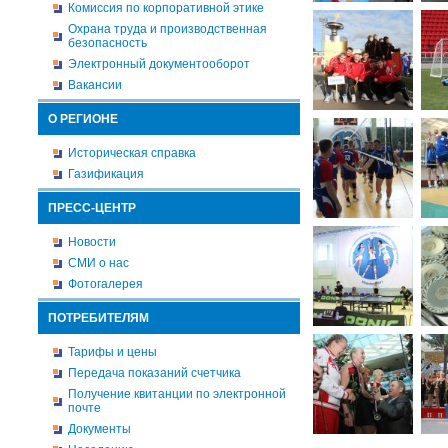
Комиссия по корпоративной этике
Охрана труда и производственная
безопасность
Электронный документооборот
Вакансии
О РЕГИОНЕ
Историческая справка
Газификация
ПРЕСС-ЦЕНТР
Новости
СМИ о нас
Фотогалерея
ПОТРЕБИТЕЛЯМ
Тарифы и цены
Передача показаний счетчика
Получение квитанции по электронной
почте
Документы