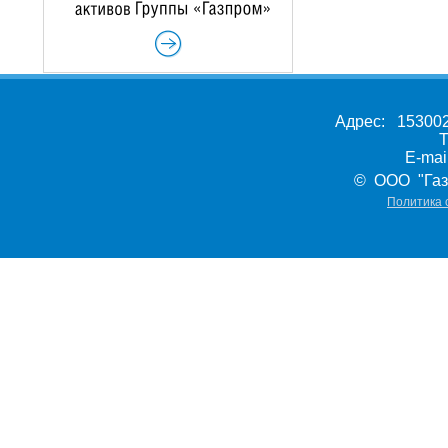
Адрес: 153002,
Т
E-ma
© ООО "Газ
Политика 