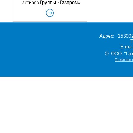
Адрес: 153002,
Т
E-ma
© ООО "Газ
Политика 