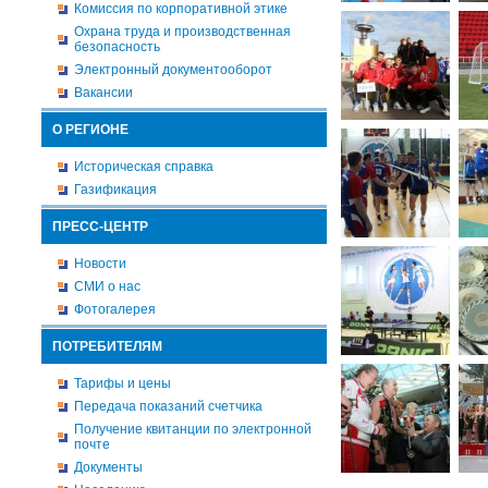
Комиссия по корпоративной этике
Охрана труда и производственная
безопасность
Электронный документооборот
Вакансии
О РЕГИОНЕ
Историческая справка
Газификация
ПРЕСС-ЦЕНТР
Новости
СМИ о нас
Фотогалерея
ПОТРЕБИТЕЛЯМ
Тарифы и цены
Передача показаний счетчика
Получение квитанции по электронной
почте
Документы