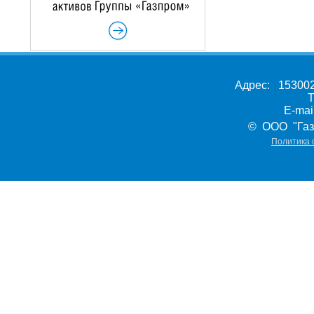
Адрес: 153002,
Т
E-ma
© ООО "Газ
Политика 