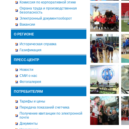
Комиссия по корпоративной этике
Охрана труда и производственная
безопасность
Электронный документооборот
Вакансии
О РЕГИОНЕ
Историческая справка
Газификация
ПРЕСС-ЦЕНТР
Новости
СМИ о нас
Фотогалерея
ПОТРЕБИТЕЛЯМ
Тарифы и цены
Передача показаний счетчика
Получение квитанции по электронной
почте
Документы