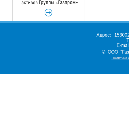
Адрес: 153002,
Т
E-ma
© ООО "Газ
Политика 