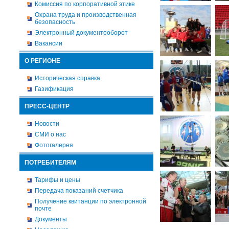
Комиссия по корпоративной этике
Охрана труда и производственная
безопасность
Электронный документооборот
Вакансии
О РЕГИОНЕ
Историческая справка
Газификация
ПРЕСС-ЦЕНТР
Новости
СМИ о нас
Фотогалерея
ПОТРЕБИТЕЛЯМ
Тарифы и цены
Передача показаний счетчика
Получение квитанции по электронной
почте
Документы