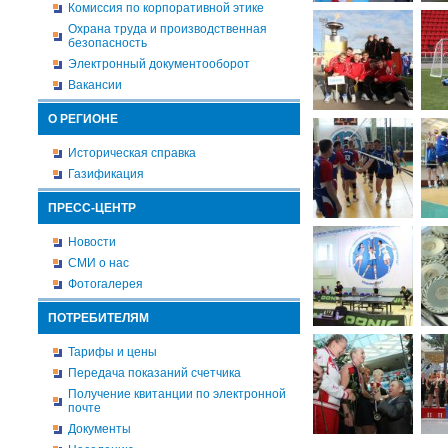
Комиссия по корпоративной этике
Охрана труда и производственная
безопасность
Электронный документооборот
Вакансии
О РЕГИОНЕ
Историческая справка
Газификация
ПРЕСС-ЦЕНТР
Новости
СМИ о нас
Фотогалерея
ПОТРЕБИТЕЛЯМ
Тарифы и цены
Передача показаний счетчика
Получение квитанции по электронной
почте
Документы