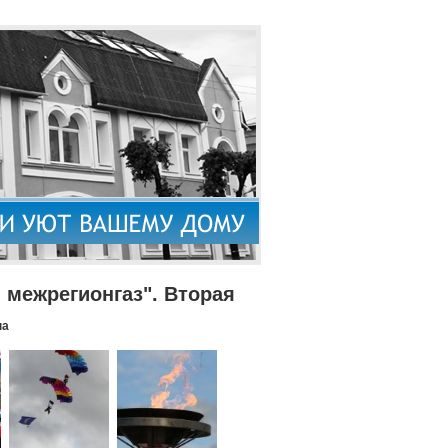
межрегионгаз". Вторая
па