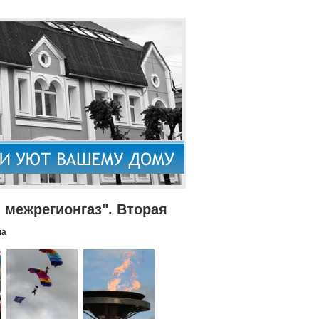
межрегионгаз". Вторая
па