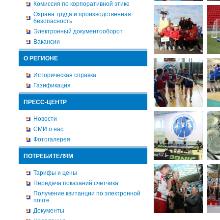
Комиссия по корпоративной этике
Охрана труда и производственная
безопасность
Электронный документооборот
Вакансии
О РЕГИОНЕ
Историческая справка
Газификация
ПРЕСС-ЦЕНТР
Новости
СМИ о нас
Фотогалерея
ПОТРЕБИТЕЛЯМ
Тарифы и цены
Передача показаний счетчика
Получение квитанции по электронной
почте
Документы