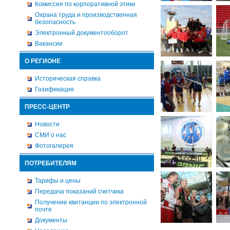
Комиссия по корпоративной этике
Охрана труда и производственная
безопасность
Электронный документооборот
Вакансии
О РЕГИОНЕ
Историческая справка
Газификация
ПРЕСС-ЦЕНТР
Новости
СМИ о нас
Фотогалерея
ПОТРЕБИТЕЛЯМ
Тарифы и цены
Передача показаний счетчика
Получение квитанции по электронной
почте
Документы