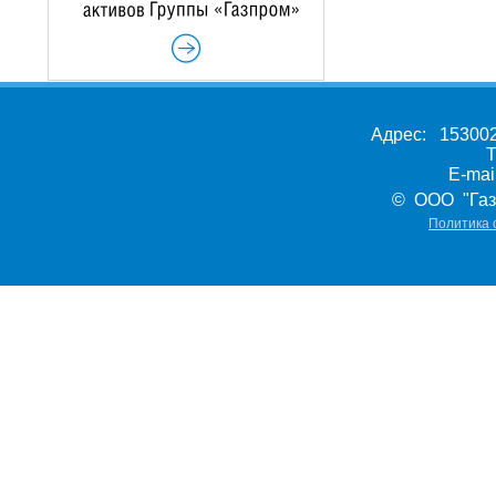
Адрес: 153002,
Т
E-ma
© ООО "Газ
Политика 