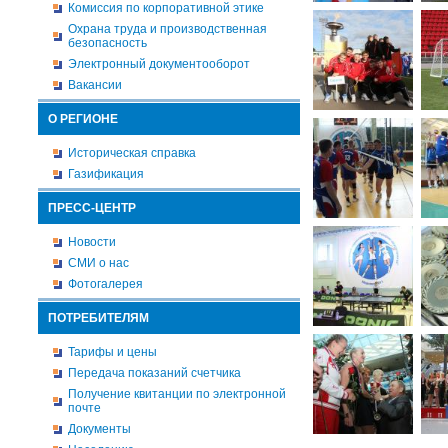
Комиссия по корпоративной этике
Охрана труда и производственная
безопасность
Электронный документооборот
Вакансии
О РЕГИОНЕ
Историческая справка
Газификация
ПРЕСС-ЦЕНТР
Новости
СМИ о нас
Фотогалерея
ПОТРЕБИТЕЛЯМ
Тарифы и цены
Передача показаний счетчика
Получение квитанции по электронной
почте
Документы