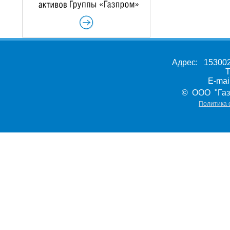
Адрес: 153002,
Т
E-ma
© ООО "Газ
Политика 