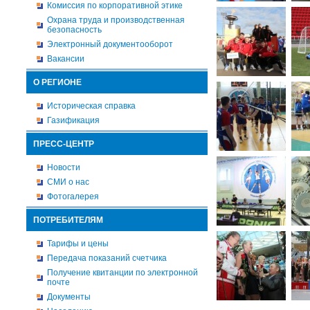
Комиссия по корпоративной этике
Охрана труда и производственная
безопасность
Электронный документооборот
Вакансии
О РЕГИОНЕ
Историческая справка
Газификация
ПРЕСС-ЦЕНТР
Новости
СМИ о нас
Фотогалерея
ПОТРЕБИТЕЛЯМ
Тарифы и цены
Передача показаний счетчика
Получение квитанции по электронной
почте
Документы