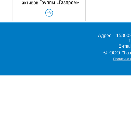
Адрес: 153002,
Т
E-ma
© ООО "Газ
Политика 