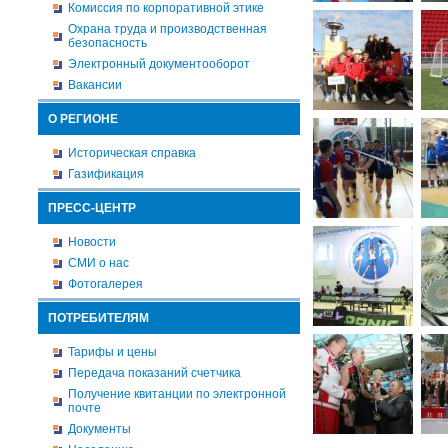
Комиссия по корпоративной этике
Охрана труда и производственная
безопасность
Электронный документооборот
Вакансии
О РЕГИОНЕ
Историческая справка
Газификация
ПРЕСС-ЦЕНТР
Новости
СМИ о нас
Фотогалерея
ПОТРЕБИТЕЛЯМ
Тарифы и цены
Передача показаний счетчика
Получение квитанции по электронной
почте
Документы