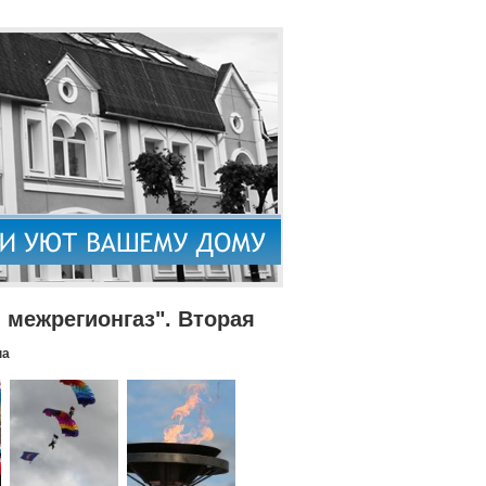
межрегионгаз". Вторая
па