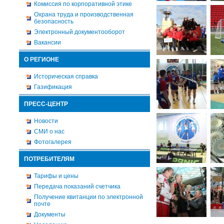
Комиссия по корпоративной этике
Охрана труда и производственная
безопасность
Электронный документооборот
Вакансии
О РЕГИОНЕ
Историческая справка
Газификация
ПРЕСС-ЦЕНТР
Новости
СМИ о нас
Фотогалерея
ПОТРЕБИТЕЛЯМ
Тарифы и цены
Передача показаний счетчика
Получение квитанции по электронной
почте
Документы