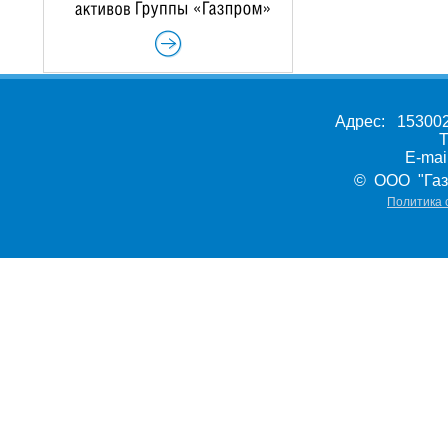
Адрес: 153002,
Т
E-ma
© ООО "Газ
Политика 