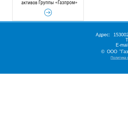
Адрес: 153002,
Т
E-ma
© ООО "Газ
Политика 