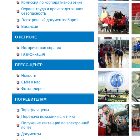
Комиссия по корпоративной этике
Охрана труда и производственная
безопасность
Электронный документооборот
Вакансии
О РЕГИОНЕ
Историческая справка
Газификация
ПРЕСС-ЦЕНТР
Новости
СМИ о нас
Фотогалерея
ПОТРЕБИТЕЛЯМ
Тарифы и цены
Передача показаний счетчика
Получение квитанции по электронной
почте
Документы