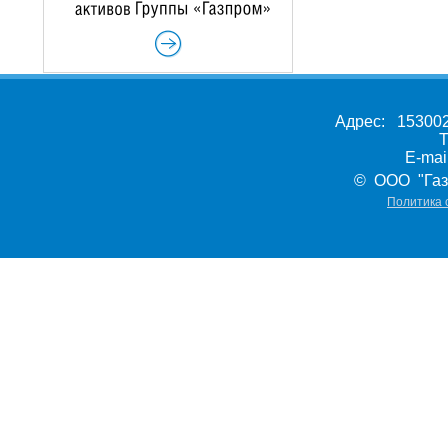
Адрес: 153002,
Т
E-ma
© ООО "Газ
Политика 