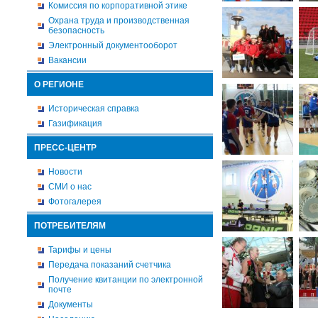
Комиссия по корпоративной этике
Охрана труда и производственная
безопасность
Электронный документооборот
Вакансии
О РЕГИОНЕ
Историческая справка
Газификация
ПРЕСС-ЦЕНТР
Новости
СМИ о нас
Фотогалерея
ПОТРЕБИТЕЛЯМ
Тарифы и цены
Передача показаний счетчика
Получение квитанции по электронной
почте
Документы