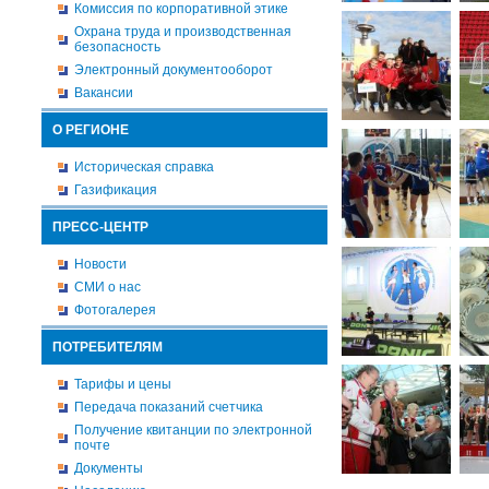
Комиссия по корпоративной этике
Охрана труда и производственная
безопасность
Электронный документооборот
Вакансии
О РЕГИОНЕ
Историческая справка
Газификация
ПРЕСС-ЦЕНТР
Новости
СМИ о нас
Фотогалерея
ПОТРЕБИТЕЛЯМ
Тарифы и цены
Передача показаний счетчика
Получение квитанции по электронной
почте
Документы