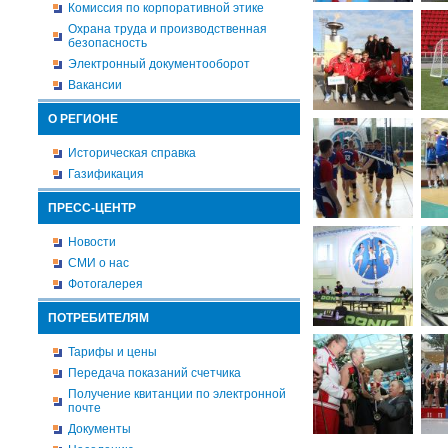
Комиссия по корпоративной этике
Охрана труда и производственная
безопасность
Электронный документооборот
Вакансии
О РЕГИОНЕ
Историческая справка
Газификация
ПРЕСС-ЦЕНТР
Новости
СМИ о нас
Фотогалерея
ПОТРЕБИТЕЛЯМ
Тарифы и цены
Передача показаний счетчика
Получение квитанции по электронной
почте
Документы