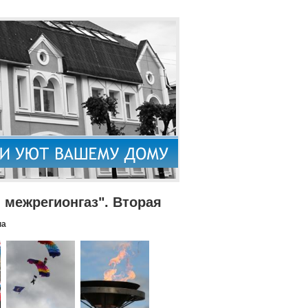
межрегионгаз". Вторая
па