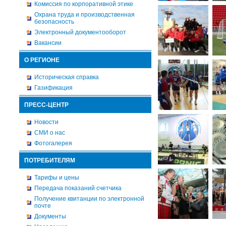
Комиссия по корпоративной этике
Охрана труда и производственная
безопасность
Электронный документооборот
Вакансии
О РЕГИОНЕ
Историческая справка
Газификация
ПРЕСС-ЦЕНТР
Новости
СМИ о нас
Фотогалерея
ПОТРЕБИТЕЛЯМ
Тарифы и цены
Передача показаний счетчика
Получение квитанции по электронной
почте
Документы