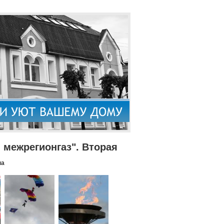
межрегионгаз". Вторая
па