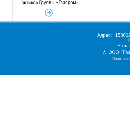
Адрес: 153002,
Т
E-ma
© ООО "Газ
Политика 