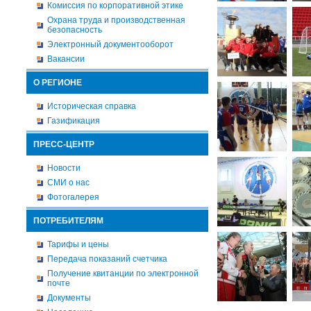
Комиссия по корпоративной этике
Охрана труда и производственная
безопасность
Электронный документооборот
Вакансии
О РЕГИОНЕ
Историческая справка
Газификация
ПРЕСС-ЦЕНТР
Новости
СМИ о нас
Фотогалерея
ПОТРЕБИТЕЛЯМ
Тарифы и цены
Передача показаний счетчика
Получение квитанции по электронной
почте
Документы