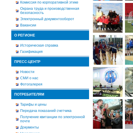
Комиссия по корпоративной этике
Охрана труда и производственная
безопасность
Электронный документооборот
Вакансии
О РЕГИОНЕ
Историческая справка
Газификация
ПРЕСС-ЦЕНТР
Новости
СМИ о нас
Фотогалерея
ПОТРЕБИТЕЛЯМ
Тарифы и цены
Передача показаний счетчика
Получение квитанции по электронной
почте
Документы