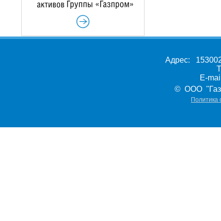
Адрес: 153002,
Т
E-ma
© ООО "Газ
Политика 