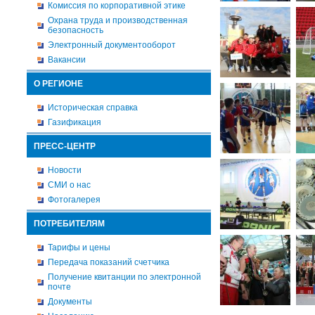
Комиссия по корпоративной этике
Охрана труда и производственная
безопасность
Электронный документооборот
Вакансии
О РЕГИОНЕ
Историческая справка
Газификация
ПРЕСС-ЦЕНТР
Новости
СМИ о нас
Фотогалерея
ПОТРЕБИТЕЛЯМ
Тарифы и цены
Передача показаний счетчика
Получение квитанции по электронной
почте
Документы