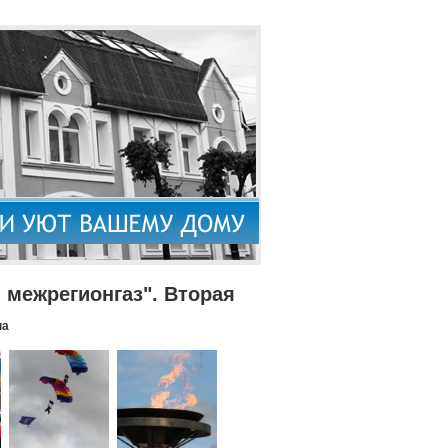
межрегионгаз". Вторая
па