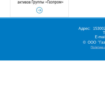
Адрес: 153002,
Т
E-ma
© ООО "Газ
Политика 