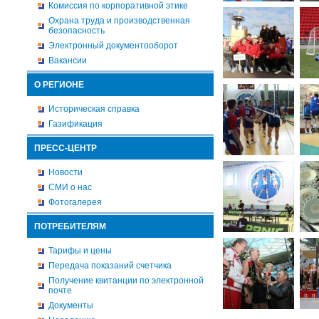
Комиссия по корпоративной этике
Охрана труда и производственная
безопасность
Электронный документооборот
Вакансии
О РЕГИОНЕ
Историческая справка
Газификация
ПРЕСС-ЦЕНТР
Новости
СМИ о нас
Фотогалерея
ПОТРЕБИТЕЛЯМ
Тарифы и цены
Передача показаний счетчика
Получение квитанции по электронной
почте
Документы