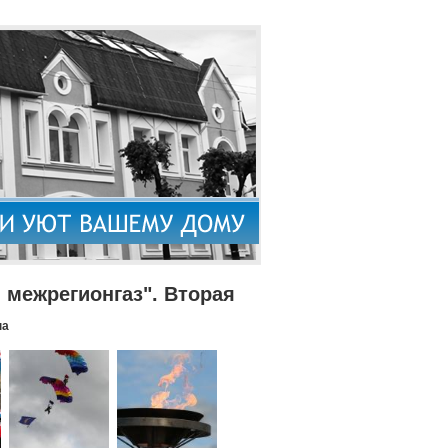
межрегионгаз". Вторая
па