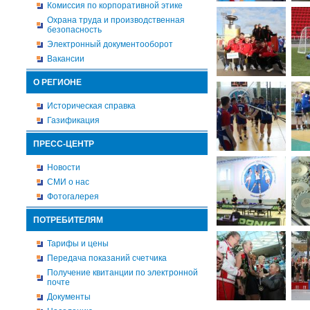
Комиссия по корпоративной этике
Охрана труда и производственная
безопасность
Электронный документооборот
Вакансии
О РЕГИОНЕ
Историческая справка
Газификация
ПРЕСС-ЦЕНТР
Новости
СМИ о нас
Фотогалерея
ПОТРЕБИТЕЛЯМ
Тарифы и цены
Передача показаний счетчика
Получение квитанции по электронной
почте
Документы