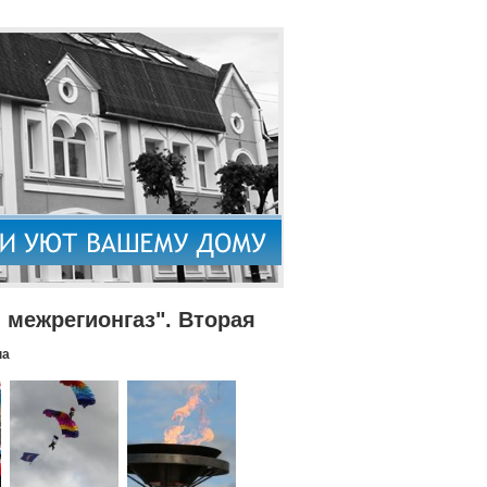
межрегионгаз". Вторая
па