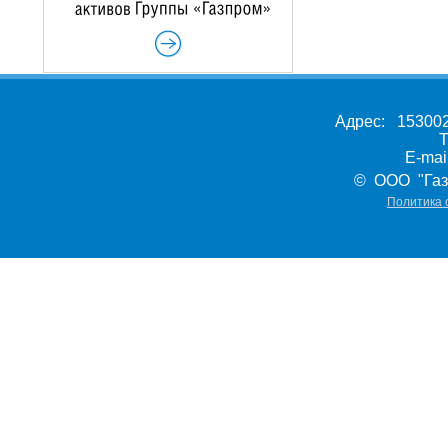
Адрес: 153002,
Т
E-ma
© ООО "Газ
Политика 