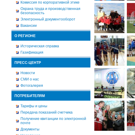
Комиссия по корпоративной этике
Охрана труда и производственная
безопасность
Электронный документооборот
Вакансии
О РЕГИОНЕ
Историческая справка
Газификация
ПРЕСС-ЦЕНТР
Новости
СМИ о нас
Фотогалерея
ПОТРЕБИТЕЛЯМ
Тарифы и цены
Передача показаний счетчика
Получение квитанции по электронной
почте
Документы