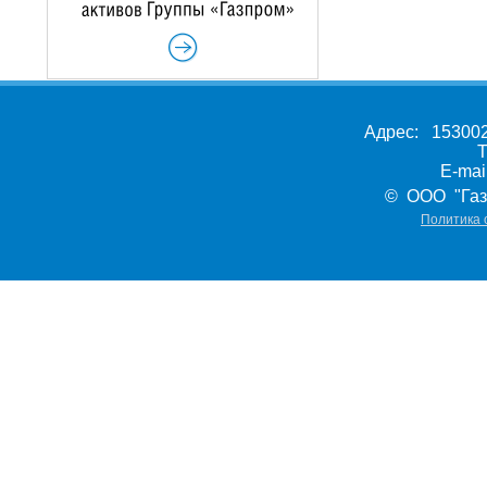
Адрес: 153002,
Т
E-ma
© ООО "Газ
Политика 