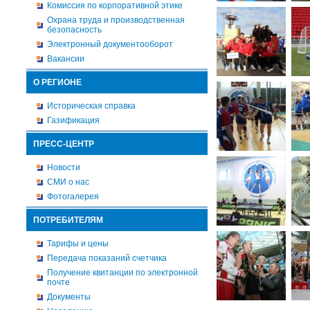
Комиссия по корпоративной этике
Охрана труда и производственная
безопасность
Электронный документооборот
Вакансии
О РЕГИОНЕ
Историческая справка
Газификация
ПРЕСС-ЦЕНТР
Новости
СМИ о нас
Фотогалерея
ПОТРЕБИТЕЛЯМ
Тарифы и цены
Передача показаний счетчика
Получение квитанции по электронной
почте
Документы