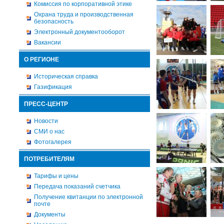
Комиссия по корпоративной этике
Охрана труда и производственная
безопасность
Электронный документооборот
Вакансии
О РЕГИОНЕ
Историческая справка
Газификация
ПРЕСС-ЦЕНТР
Новости
СМИ о нас
Фотогалерея
ПОТРЕБИТЕЛЯМ
Тарифы и цены
Передача показаний счетчика
Получение квитанции по электронной
почте
Документы