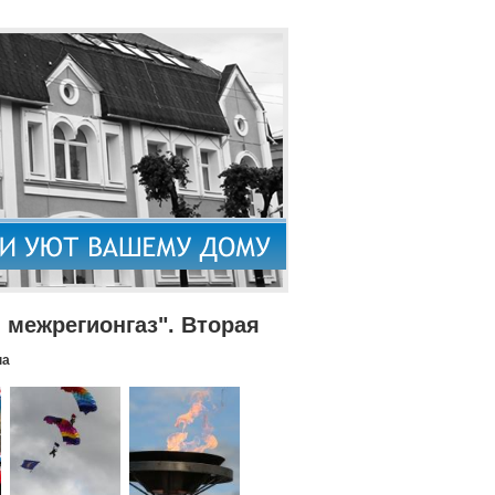
межрегионгаз". Вторая
па