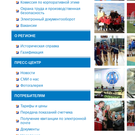
Комиссия по корпоративной этике
Охрана труда и производственная
безопасность
Электронный документооборот
Вакансии
О РЕГИОНЕ
Историческая справка
Газификация
ПРЕСС-ЦЕНТР
Новости
СМИ о нас
Фотогалерея
ПОТРЕБИТЕЛЯМ
Тарифы и цены
Передача показаний счетчика
Получение квитанции по электронной
почте
Документы