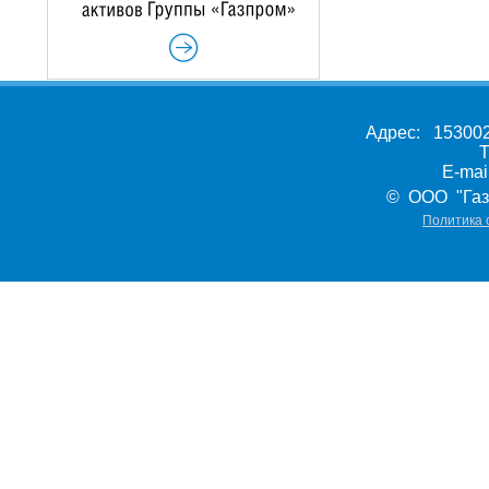
Адрес: 153002,
Т
E-ma
© ООО "Газ
Политика 