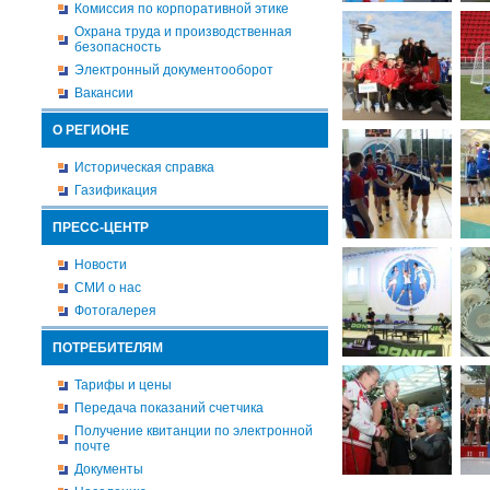
Комиссия по корпоративной этике
Охрана труда и производственная
безопасность
Электронный документооборот
Вакансии
О РЕГИОНЕ
Историческая справка
Газификация
ПРЕСС-ЦЕНТР
Новости
СМИ о нас
Фотогалерея
ПОТРЕБИТЕЛЯМ
Тарифы и цены
Передача показаний счетчика
Получение квитанции по электронной
почте
Документы