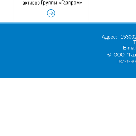
Адрес: 153002,
Т
E-ma
© ООО "Газ
Политика 