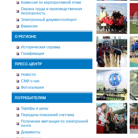
Комиссия по корпоративной этике
Охрана труда и производственная
безопасность
Электронный документооборот
Вакансии
О РЕГИОНЕ
Историческая справка
Газификация
ПРЕСС-ЦЕНТР
Новости
СМИ о нас
Фотогалерея
ПОТРЕБИТЕЛЯМ
Тарифы и цены
Передача показаний счетчика
Получение квитанции по электронной
почте
Документы