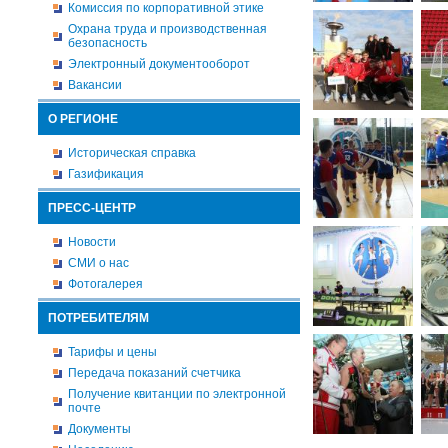
Комиссия по корпоративной этике
Охрана труда и производственная
безопасность
Электронный документооборот
Вакансии
О РЕГИОНЕ
Историческая справка
Газификация
ПРЕСС-ЦЕНТР
Новости
СМИ о нас
Фотогалерея
ПОТРЕБИТЕЛЯМ
Тарифы и цены
Передача показаний счетчика
Получение квитанции по электронной
почте
Документы