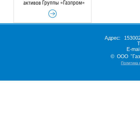
Адрес: 153002,
Т
E-ma
© ООО "Газ
Политика 