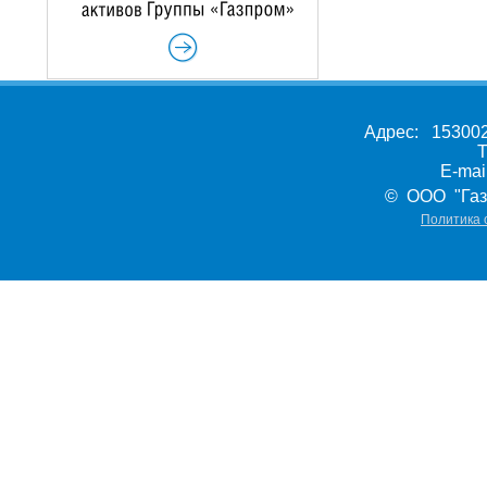
Адрес: 153002,
Т
E-ma
© ООО "Газ
Политика 