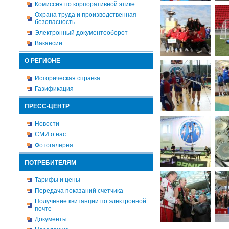
Комиссия по корпоративной этике
Охрана труда и производственная
безопасность
Электронный документооборот
Вакансии
О РЕГИОНЕ
Историческая справка
Газификация
ПРЕСС-ЦЕНТР
Новости
СМИ о нас
Фотогалерея
ПОТРЕБИТЕЛЯМ
Тарифы и цены
Передача показаний счетчика
Получение квитанции по электронной
почте
Документы