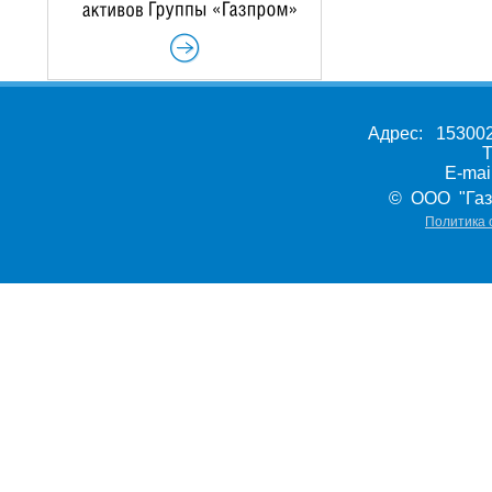
Адрес: 153002,
Т
E-ma
© ООО "Газ
Политика 