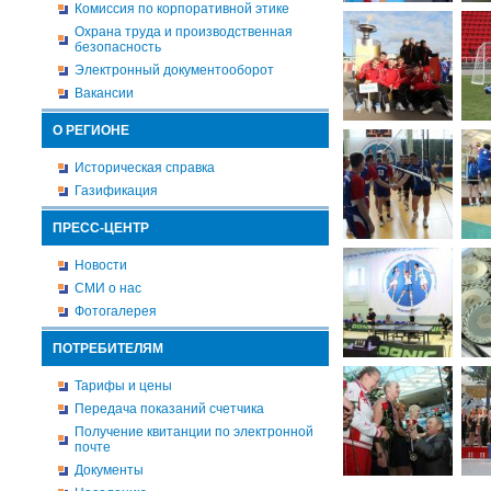
Комиссия по корпоративной этике
Охрана труда и производственная
безопасность
Электронный документооборот
Вакансии
О РЕГИОНЕ
Историческая справка
Газификация
ПРЕСС-ЦЕНТР
Новости
СМИ о нас
Фотогалерея
ПОТРЕБИТЕЛЯМ
Тарифы и цены
Передача показаний счетчика
Получение квитанции по электронной
почте
Документы