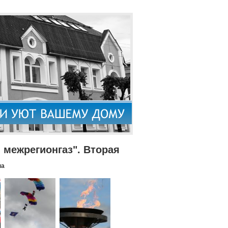
межрегионгаз". Вторая
па