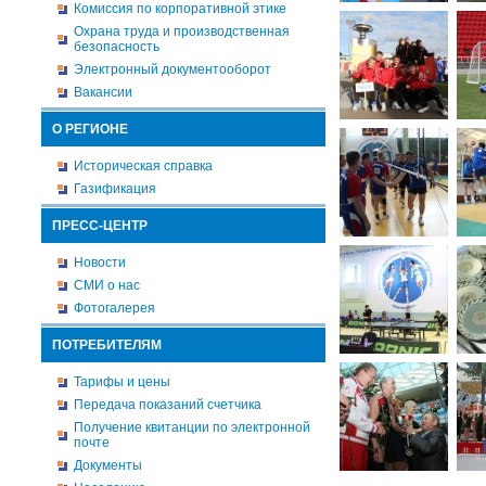
Комиссия по корпоративной этике
Охрана труда и производственная
безопасность
Электронный документооборот
Вакансии
О РЕГИОНЕ
Историческая справка
Газификация
ПРЕСС-ЦЕНТР
Новости
СМИ о нас
Фотогалерея
ПОТРЕБИТЕЛЯМ
Тарифы и цены
Передача показаний счетчика
Получение квитанции по электронной
почте
Документы