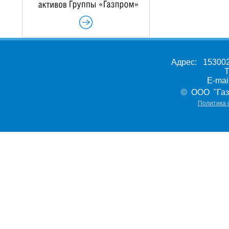
Адрес: 153002,
Т
E-ma
© ООО "Газ
Политика 