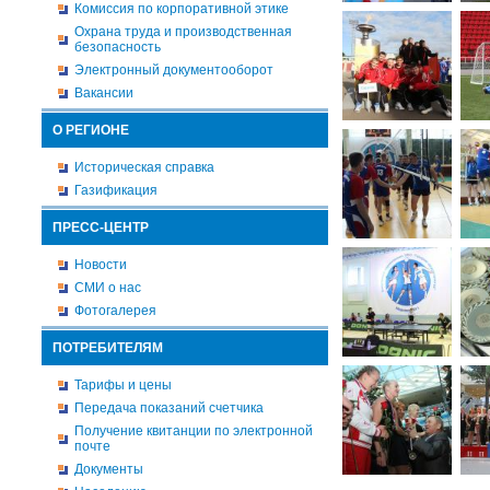
Комиссия по корпоративной этике
Охрана труда и производственная
безопасность
Электронный документооборот
Вакансии
О РЕГИОНЕ
Историческая справка
Газификация
ПРЕСС-ЦЕНТР
Новости
СМИ о нас
Фотогалерея
ПОТРЕБИТЕЛЯМ
Тарифы и цены
Передача показаний счетчика
Получение квитанции по электронной
почте
Документы