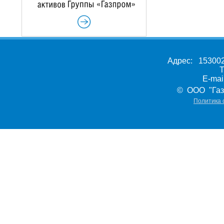
Адрес: 153002,
Т
E-ma
© ООО "Газ
Политика 