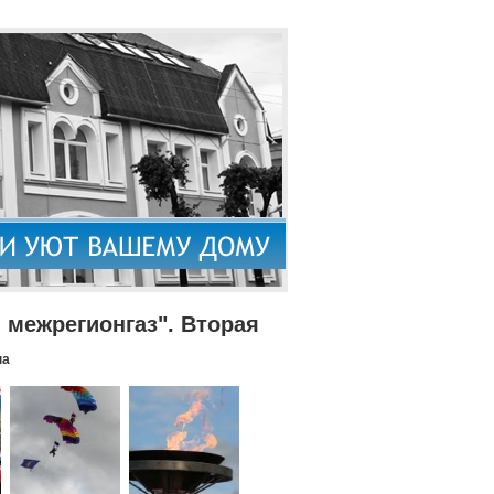
межрегионгаз". Вторая
па