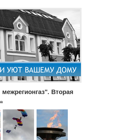
межрегионгаз". Вторая
па