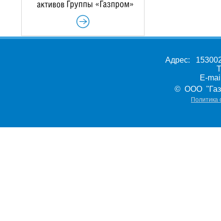
Адрес: 153002,
Т
E-ma
© ООО "Газ
Политика 