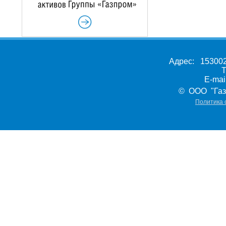
Адрес: 153002,
Т
E-ma
© ООО "Газ
Политика 