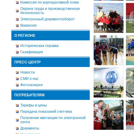
Комиссия по корпоративной этике
Охрана труда и производственная
безопасность
Электронный документооборот
Вакансии
О РЕГИОНЕ
Историческая справка
Газификация
ПРЕСС-ЦЕНТР
Новости
СМИ о нас
Фотогалерея
ПОТРЕБИТЕЛЯМ
Тарифы и цены
Передача показаний счетчика
Получение квитанции по электронной
почте
Документы