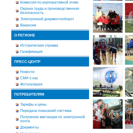
Комиссия по корпоративной этике
Охрана труда и производственная
безопасность
Электронный документооборот
Вакансии
О РЕГИОНЕ
Историческая справка
Газификация
ПРЕСС-ЦЕНТР
Новости
СМИ о нас
Фотогалерея
ПОТРЕБИТЕЛЯМ
Тарифы и цены
Передача показаний счетчика
Получение квитанции по электронной
почте
Документы