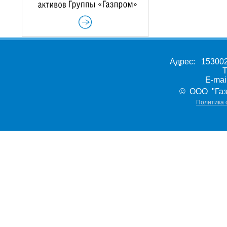
Адрес: 153002,
Т
E-ma
© ООО "Газ
Политика 